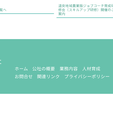
道央地域農業版ジョブコーチ育成
覧へ
修会（スキルアップ研修）開催の
案内
社
ホーム
公社の概要
業務内容
人材育成
お問合せ
関連リンク
プライバシーポリシー
©2019 公益財団法人 道央農業振興公社