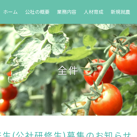
(現位置)
ホーム
公社の概要
業務内容
人材育成
新規就農
全件
生(公社研修生)募集のお知らせ